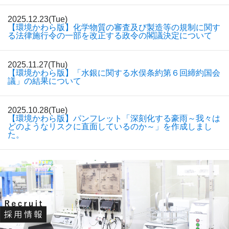
2025.12.23(Tue)
【環境かわら版】化学物質の審査及び製造等の規制に関す
る法律施行令の一部を改正する政令の閣議決定について
2025.11.27(Thu)
【環境かわら版】「水銀に関する水俣条約第６回締約国会
議」の結果について
2025.10.28(Tue)
【環境かわら版】パンフレット「深刻化する豪雨～我々は
どのようなリスクに直面しているのか～」を作成しまし
た。