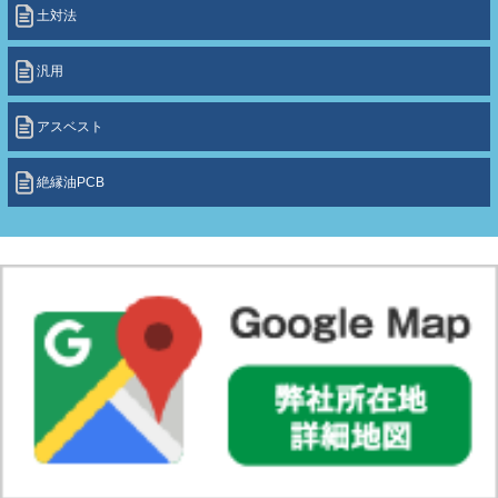
土対法
汎用
アスベスト
絶縁油PCB