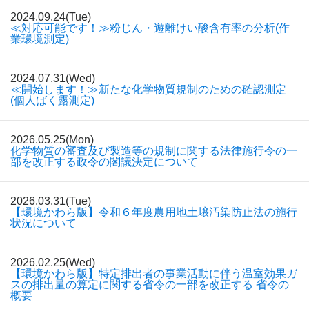
2024.09.24(Tue)
≪対応可能です！≫粉じん・遊離けい酸含有率の分析(作
業環境測定)
2024.07.31(Wed)
≪開始します！≫新たな化学物質規制のための確認測定
(個人ばく露測定)
2026.05.25(Mon)
化学物質の審査及び製造等の規制に関する法律施行令の一
部を改正する政令の閣議決定について
2026.03.31(Tue)
【環境かわら版】令和６年度農用地土壌汚染防止法の施行
状況について
2026.02.25(Wed)
【環境かわら版】特定排出者の事業活動に伴う温室効果ガ
スの排出量の算定に関する省令の一部を改正する 省令の
概要